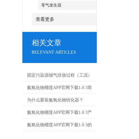
零气发生器
查看更多
相关文章
RELEVANT ARTICLES
固定污染源烟气排放过程（工况）
监控系统安装及验收技术指南
氮氧化物榴莲APP官网下载1.0.3简
介
为什么要装氮氧化物转化器？
氮氧化物榴莲APP官网下载1.0.3产
品样册-机箱式-英文版
氮氧化物榴莲APP官网下载1.0.3的
正确使用方法