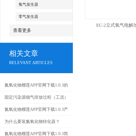
氢气发生器
零气发生器
EC-2立式氢气电解
查看更多
相关文章
RELEVANT ARTICLES
氮氧化物榴莲APP官网下载1.0.3的
正确使用方法
固定污染源烟气排放过程（工况）
监控系统安装及验收技术指南
氮氧化物榴莲APP官网下载1.0.3产
品样册-机箱式-英文版
为什么要装氮氧化物转化器？
氮氧化物榴莲APP官网下载1.0.3简