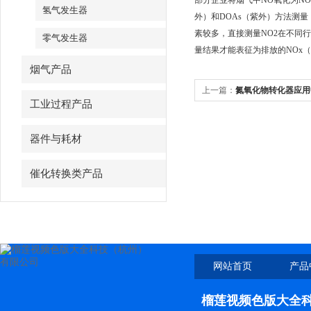
部分企业将烟气中NO氧化为NO
氢气发生器
外）和DOAs（紫外）方法测量
素较多，直接测量NO2在不同
零气发生器
量结果才能表征为排放的NOx（以N
烟气产品
上一篇：
氮氧化物转化器应用
工业过程产品
器件与耗材
催化转换类产品
网站首页
产品
榴莲视频色版大全