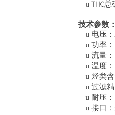
u
总
THC
技术参数
u
电压：
u
功率：
u
流量：
u
温度：
u
烃类含
u
过滤精
u
耐压：
u
接口：