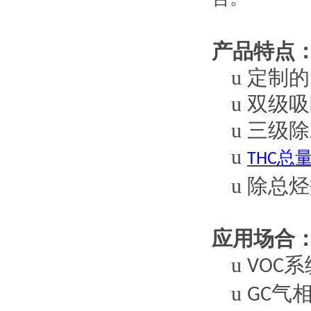
产品特点
u
定制的
u
双级吸
u
三级除
u
总
THC
u
除总烃
应用场合
u
系
VOC
u
气
GC