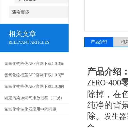
查看更多
相关文章
产品介绍
相
RELEVANT ARTICLES
氮氧化物榴莲APP官网下载1.0.3简
产品介绍
介
氮氧化物榴莲APP官网下载1.0.3产
ZERO-
4
00
品样册-机箱式-英文版
氮氧化物榴莲APP官网下载1.0.3的
除掉，在
正确使用方法
固定污染源烟气排放过程（工况）
纯净的背
监控系统安装及验收技术指南
氮氧化物转化器应用中的问题
除。
发生器
合。